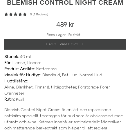
BLEMISH
CONTROL NIGHT CREAM
5 (2 Reviews)
489 kr
Finns i lager
Fri frakt
+
LÄGG I VARUKORG
Storlek
:
40 ml
För
:
Henne, Honom
Produkt Ansikte
:
Nattcreme
Idealisk för Hudtyp
:
Blandhud, Fet Hud, Normal Hud
Hudtillstånd
:
Akne, Blankhet, Finnar & tilltäpptheter, Förstorade Porer,
Orenheter
Rutin
:
Kväll
Blemish Control Night Cream är en lätt och reparerande
nattkräm speciellt framtagen för hud som är obalanserad med
utbrott och akne. Krämen innehåller antibakteriellt Microsilver
och matterande barkextrakt som hjälper till att reglera