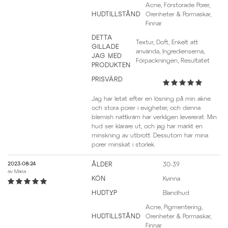
Acne, Förstorade Porer,
HUDTILLSTÅND
Orenheter & Pormaskar,
Finnar
DETTA
Textur, Doft, Enkelt att
GILLADE
använda, Ingredienserna,
JAG MED
Förpackningen, Resultatet
PRODUKTEN
PRISVÄRD
Jag har letat efter en lösning på min akne
och stora porer i evigheter, och denna
blemish nattkräm har verkligen levererat. Min
hud ser klarare ut, och jag har märkt en
minskning av utbrott. Dessutom har mina
porer minskat i storlek.
2023-08-24
ÅLDER
30-39
av
Maria
KÖN
Kvinna
HUDTYP
Blandhud
Acne, Pigmentering,
HUDTILLSTÅND
Orenheter & Pormaskar,
Finnar