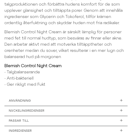
talgproduktionen och förbättra hudens komfort för de som
upplever glansighet och tilltäppta porer. Genom att innehålla
ingredienser som Glycerin och Tokoferol, tillför krämen
ordentlig återfuktning och skyddar huden mot fria radikaler.
Blemish Control Night Cream är särskilt lämplig för personer
med fet till normal hudtyp, som besväras av finnar eller akne.
Den arbetar aktivt med att motverka tilltäpptheter och
orenheter medan du sover, vilket resulterar i en mer lugn och
balanserad hud på morgonen
Blemish Control Night Cream
- Talgbalanserande
- Anti-bakteriell
- Ger rikligt med Fukt
+
ANVÄNDNING
+
NYCKELINGREDIENSER
+
PASSAR TILL
+
INGREDIENSER