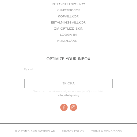
INTEGRITETSPOLICY
KUNDSERVICE
KÖPVILLKOR
BETALNINGSVILLKOR
OM OPTMZD SKIN
LOGGA IN
KUNDTJÄNST
OPTIMIZE YOUR INBOX
Genom att ge min e-post, accepterar jag Optmzd skin
integritetspolicy
© OPTMZD SKIN SWEDEN AB
PRIVACY POLICY
TERMS & CONDITIONS