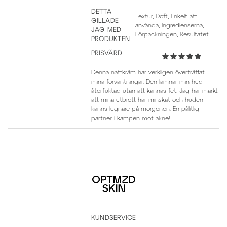
DETTA
Textur, Doft, Enkelt att
GILLADE
använda, Ingredienserna,
JAG MED
Förpackningen, Resultatet
PRODUKTEN
PRISVÄRD
Denna nattkräm har verkligen överträffat
mina förväntningar. Den lämnar min hud
återfuktad utan att kännas fet. Jag har märkt
att mina utbrott har minskat och huden
känns lugnare på morgonen. En pålitlig
partner i kampen mot akne!
KUNDSERVICE