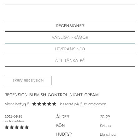
RECENSIONER
VANLIGA FRÅGOR
LEVERANSINFO
ATT TÄNKA PÅ
SKRIV RECENSION
RECENSION BLEMISH CONTROL NIGHT CREAM
Medelbetyg 5
baserat på
2
st omdömen
2023-08-25
ÅLDER
20-29
av
Anna-Maria
KÖN
Kvinna
HUDTYP
Blandhud